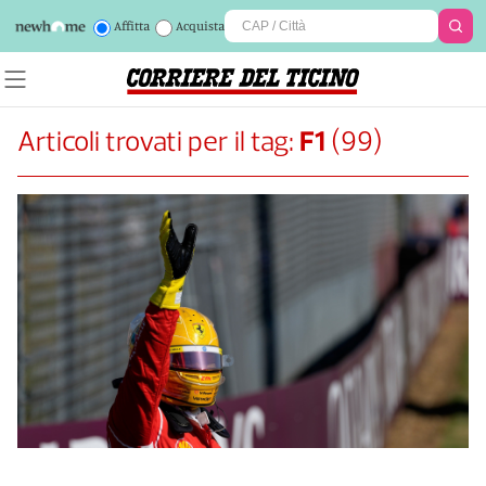
Affitta
Acquista
Articoli trovati per il tag:
F1
(
99
)