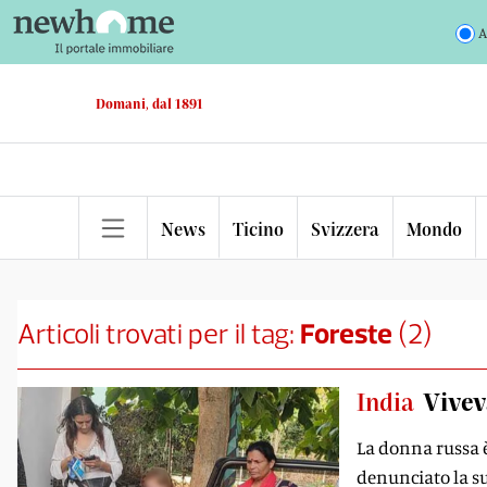
A
Domani, dal 1891
News
Ticino
Svizzera
Mondo
Articoli trovati per il tag:
Foreste
(
2
)
India
Vivev
La donna russa è
denunciato la s