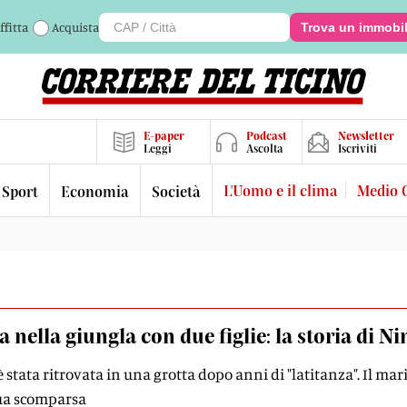
ffitta
Acquista
Trova un immobi
E-paper
Podcast
Newsletter
Leggi
Ascolta
Iscriviti
L'Uomo e il clima
Medio 
Sport
Economia
Società
a nella giungla con due figlie: la storia di N
 stata ritrovata in una grotta dopo anni di "latitanza". Il mar
ua scomparsa