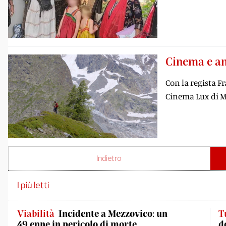
Cinema e a
Con la regista F
Cinema Lux di 
Indietro
I più letti
Viabilità
Incidente a Mezzovico: un
T
49.enne in pericolo di morte
d