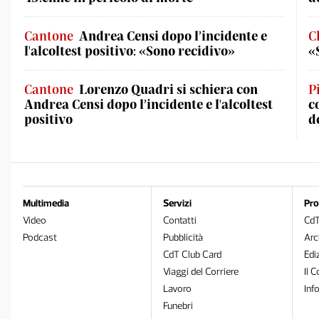
Cantone
Andrea Censi dopo l’incidente e
C
l'alcoltest positivo: «Sono recidivo»
«
Cantone
Lorenzo Quadri si schiera con
P
Andrea Censi dopo l’incidente e l'alcoltest
c
positivo
d
Multimedia
Servizi
Pro
Video
Contatti
Cd
Podcast
Pubblicità
Arc
CdT Club Card
Edi
Viaggi del Corriere
Il C
Lavoro
Inf
Funebri