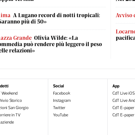
lima
A Lugano record di notti tropicali:
Avviso 
Saranno più di 50»
Locarn
iazza Grande
Olivia Wilde: «La
pacific
ommedia può rendere più leggero il peso
elle relazioni»
dotti
Social
App
T Weekend
Facebook
CdT Live iOS
hivio Storico
Instagram
CdT Live And
zioni San Giorgio
Twitter
CdT E-paper
orriere in TV
YouTube
CdT E-paper
oaziende