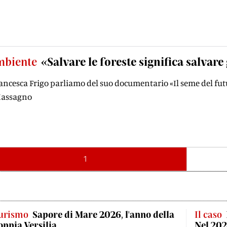
mbiente
«Salvare le foreste significa salvare
rancesca Frigo parliamo del suo documentario «Il seme del futur
Massagno
1
urismo
Sapore di Mare 2026, l'anno della
Il caso
oppia Versilia
Nel 202