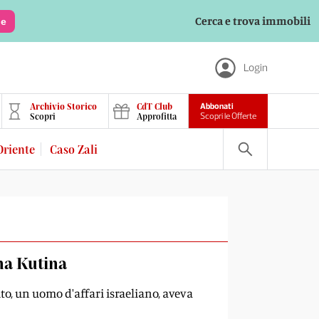
Cerca e trova immobili
le
Login
Archivio Storico
CdT Club
Abbonati
Scopri
Approfitta
Scopri le Offerte
Oriente
Caso Zali
ina Kutina
ito, un uomo d'affari israeliano, aveva