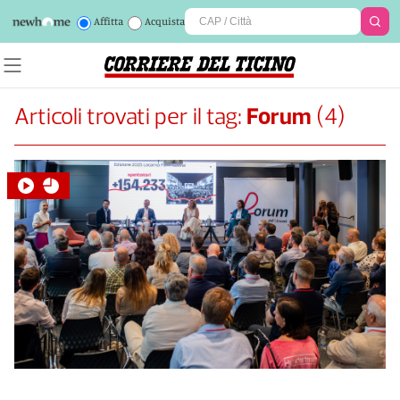
Affitta
Acquista
Articoli trovati per il tag:
Forum
(
4
)