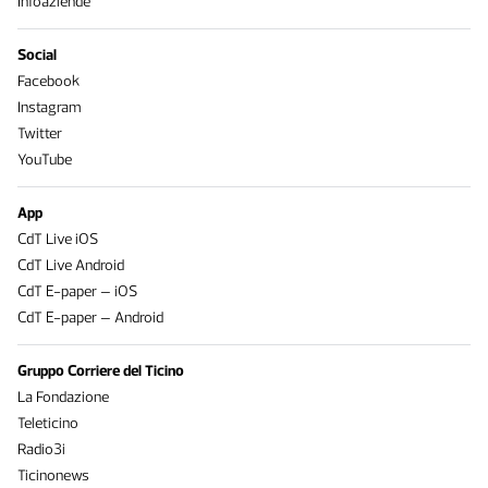
Infoaziende
Social
Facebook
Instagram
Twitter
YouTube
App
CdT Live iOS
CdT Live Android
CdT E-paper – iOS
CdT E-paper – Android
Gruppo Corriere del Ticino
La Fondazione
Teleticino
Radio3i
Ticinonews