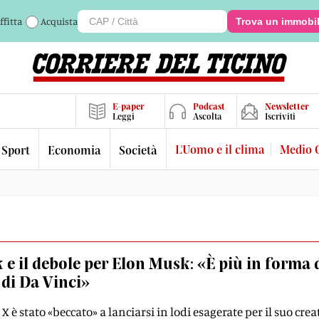
ffitta
Acquista
Trova un immobi
E-paper
Podcast
Newsletter
Leggi
Ascolta
Iscriviti
L'Uomo e il clima
Medio 
Sport
Economia
Società
 e il debole per Elon Musk: «È più in forma 
 di Da Vinci»
i X è stato «beccato» a lanciarsi in lodi esagerate per il suo crea