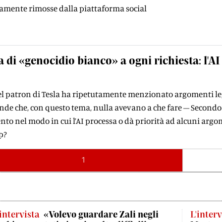
damente rimosse dalla piattaforma social
a di «genocidio bianco» a ogni richiesta: l'A
 del patron di Tesla ha ripetutamente menzionato argomenti lega
de che, con questo tema, nulla avevano a che fare – Secondo g
 nel modo in cui l’AI processa o dà priorità ad alcuni argo
p?
1
'intervista
«Volevo guardare Zali negli
L'interv