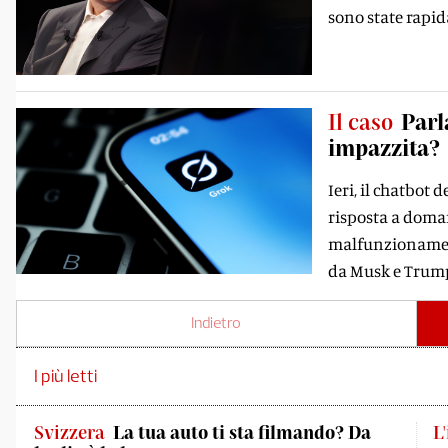
sono state rapi
Il caso
Parl
impazzita?
Ieri, il chatbot
risposta a doman
malfunzionamento
da Musk e Trum
Indietro
I più letti
Svizzera
La tua auto ti sta filmando? Da
L