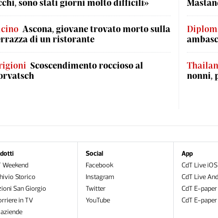
cchi, sono stati giorni molto difficili»
Mastand
icino
Ascona, giovane trovato morto sulla
Diplom
errazza di un ristorante
ambasci
rigioni
Scoscendimento roccioso al
Thaila
orvatsch
nonni, 
dotti
Social
App
T Weekend
Facebook
CdT Live iOS
hivio Storico
Instagram
CdT Live And
zioni San Giorgio
Twitter
CdT E-paper
orriere in TV
YouTube
CdT E-paper
oaziende