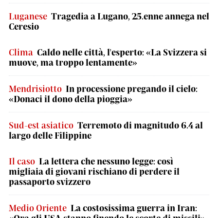
Luganese
Tragedia a Lugano, 25.enne annega nel
Ceresio
Clima
Caldo nelle città, l'esperto: «La Svizzera si
muove, ma troppo lentamente»
Mendrisiotto
In processione pregando il cielo:
«Donaci il dono della pioggia»
Sud-est asiatico
Terremoto di magnitudo 6.4 al
largo delle Filippine
Il caso
La lettera che nessuno legge: così
migliaia di giovani rischiano di perdere il
passaporto svizzero
Medio Oriente
La costosissima guerra in Iran:
«Ora gli USA stanno finendo le scorte di missili»