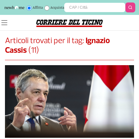
Affitta
Acquista
Articoli trovati per il tag:
Ignazio
Cassis
(
11
)