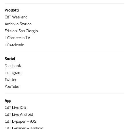
Prodotti
CdT Weekend
Archivio Storico
Edizioni San Giorgio
Il Corriere in TV
Infoaziende
Social
Facebook
Instagram
Twitter
YouTube
App
CdT Live iOS
CdT Live Android
CdT E-paper – iOS
CdT E-paper – Android