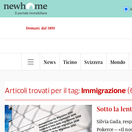
A
Domani, dal 1891
News
Ticino
Svizzera
Mondo
Articoli trovati per il tag:
Immigrazione
(
Sotto la len
Silvia Gada, res
Pokerce – «Il nos