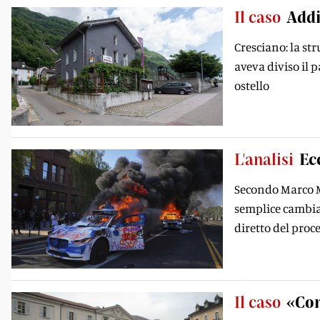
Il caso
Addi
Cresciano: la st
aveva diviso il p
ostello
L'analisi
Ec
Secondo Marco Ma
semplice cambiam
diretto del proc
Il caso
«Con