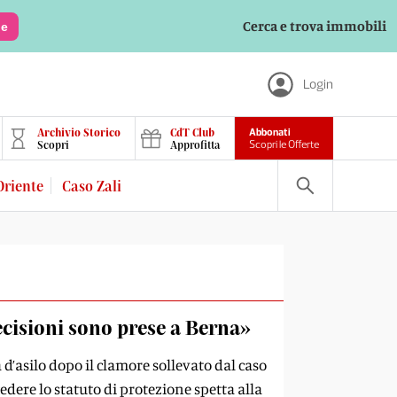
Cerca e trova immobili
le
Login
Archivio Storico
CdT Club
Abbonati
Scopri
Approfitta
Scopri le Offerte
Oriente
Caso Zali
ecisioni sono prese a Berna»
d’asilo dopo il clamore sollevato dal caso
cedere lo statuto di protezione spetta alla