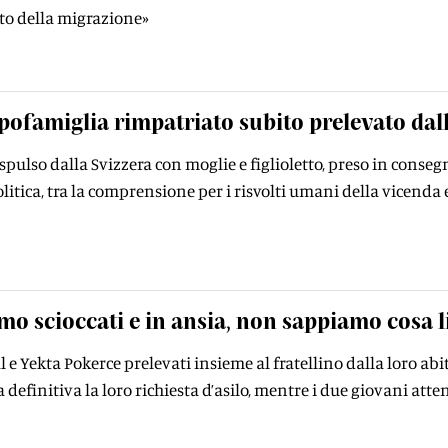
ato della migrazione»
apofamiglia rimpatriato subito prelevato dall
spulso dalla Svizzera con moglie e figlioletto, preso in consegn
litica, tra la comprensione per i risvolti umani della vicenda e 
mo scioccati e in ansia, non sappiamo cosa l
al e Yekta Pokerce prelevati insieme al fratellino dalla loro ab
a definitiva la loro richiesta d’asilo, mentre i due giovani att