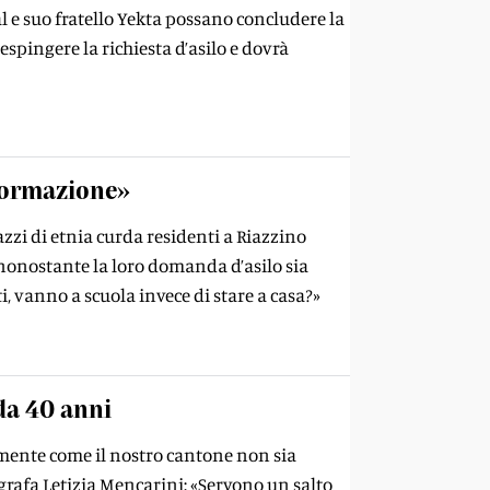
l e suo fratello Yekta possano concludere la
respingere la richiesta d’asilo e dovrà
 formazione»
zi di etnia curda residenti a Riazzino
o nonostante la loro domanda d’asilo sia
ti, vanno a scuola invece di stare a casa?»
 da 40 anni
aramente come il nostro cantone non sia
ografa Letizia Mencarini: «Servono un salto