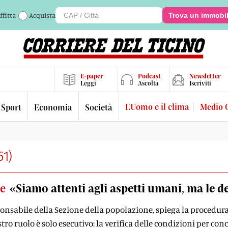
ffitta
Acquista
Trova un immobi
E-paper
Podcast
Newsletter
Leggi
Ascolta
Iscriviti
L'Uomo e il clima
Medio 
Sport
Economia
Società
61
)
te
«Siamo attenti agli aspetti umani, ma le d
ponsabile della Sezione della popolazione, spiega la procedura 
tro ruolo è solo esecutivo: la verifica delle condizioni per con