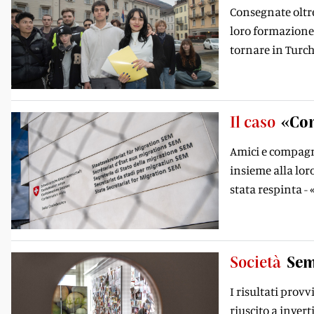
Consegnate oltre
loro formazione -
tornare in Turch
Il caso
«Con
Amici e compagni
insieme alla lor
stata respinta - 
Società
Sem
I risultati prov
riuscito a inver