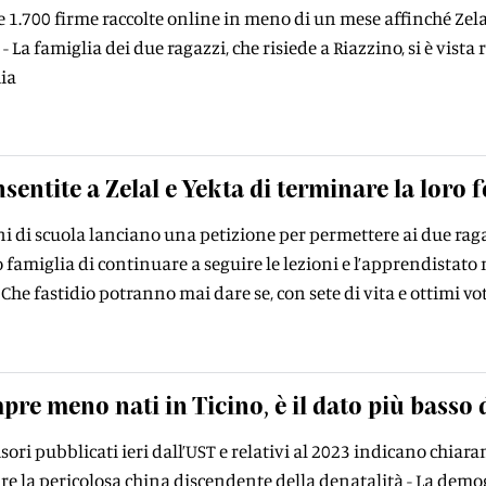
 1.700 firme raccolte online in meno di un mese affinché Zela
 La famiglia dei due ragazzi, che risiede a Riazzino, si è vista 
ia
sentite a Zelal e Yekta di terminare la loro
 di scuola lanciano una petizione per permettere ai due ragaz
o famiglia di continuare a seguire le lezioni e l’apprendistat
«Che fastidio potranno mai dare se, con sete di vita e ottimi vo
pre meno nati in Ticino, è il dato più basso
visori pubblicati ieri dall’UST e relativi al 2023 indicano chi
tire la pericolosa china discendente della denatalità - La dem