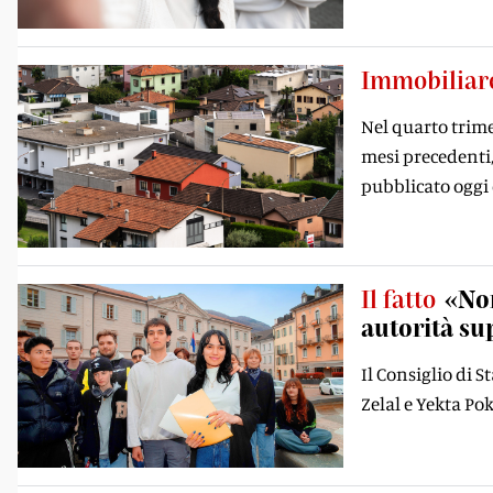
Immobiliar
Nel quarto trimes
mesi precedenti,
pubblicato oggi 
Il fatto
«Non
autorità su
Il Consiglio di 
Zelal e Yekta Po