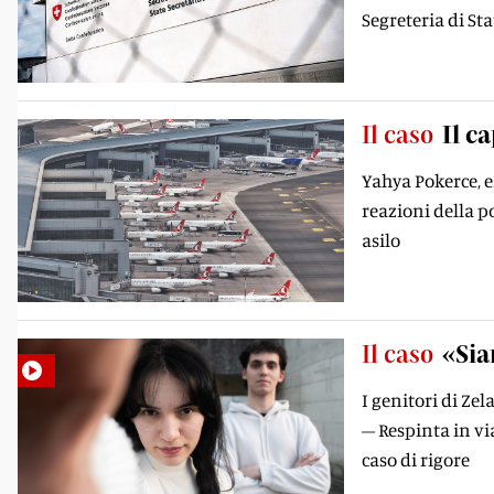
Segreteria di St
Il caso
Il c
Yahya Pokerce, e
reazioni della po
asilo
Il caso
«Sia
I genitori di Zel
– Respinta in vi
caso di rigore