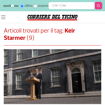
Affitta
Acquista
Articoli trovati per il tag:
Keir
Starmer
(
9
)