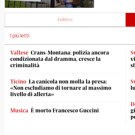
Indietro
I più letti
Vallese
Crans-Montana: polizia ancora
S
condizionata dal dramma, cresce la
v
criminalità
s
Ticino
La canicola non molla la presa:
S
«Non escludiamo di tornare al massimo
l
livello di allerta»
D
Musica
È morto Francesco Guccini
g
p