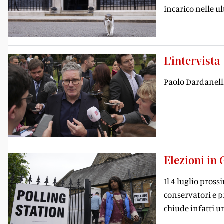
incarico nelle u
L'intervista
Paolo Dardanelli
Elezioni in
Il 4 luglio pros
conservatori e pr
chiude infatti u