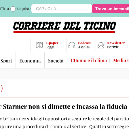
ffitta
Acquista
Trova un immobi
E-paper
Podcast
Newsletter
Leggi
Ascolta
Iscriviti
L'Uomo e il clima
Medio 
Sport
Economia
Società
3
)
r Starmer non si dimette e incassa la fiducia 
 britannico sfida gli oppositori a seguire le regole del partito
aprire una procedura di cambio al vertice - Quattro sottosegr