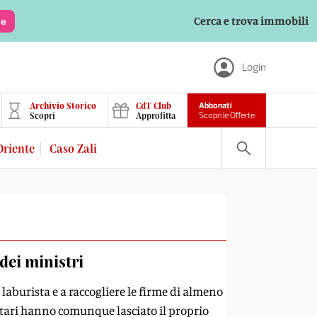
Cerca e trova immobili
le
Login
Archivio Storico
CdT Club
Abbonati
Scopri
Approfitta
Scopri le Offerte
Oriente
Caso Zali
dei ministri
 laburista e a raccogliere le firme di almeno
etari hanno comunque lasciato il proprio