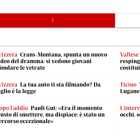
1
vizzera
Crans-Montana, spunta un nuovo
Vallese
ideo del dramma: si vedono giovani
respinge
fondare le vetrate
costitui
vizzera
La tua auto ti sta filmando? Da
Ticino
uglio è la legge
Luganes
opo l'addio
Pauli Gut: «Era il momento
L'interv
iusto di smettere, ma dispiace: è stato un
occhi, s
ercorso eccezionale»