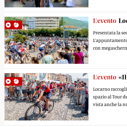
L'evento
Lo
Presentata la se
L’appuntamento è
con megaschermi 
L'evento
«I
Locarno raccogli
spazio al Tour d
vista anche la n