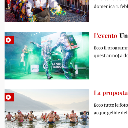
domenica 1. feb
L'evento
Un
Ecco il programm
quest'anno) a d
La proposta
Ecco tutte le fo
acque gelide de