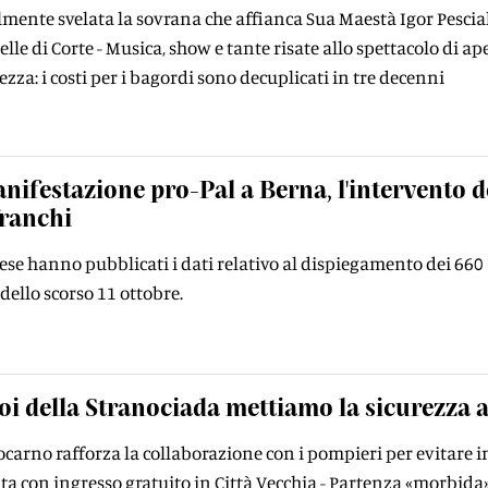
lmente svelata la sovrana che affianca Sua Maestà Igor Pesciall
lle di Corte - Musica, show e tante risate allo spettacolo di ap
ezza: i costi per i bagordi sono decuplicati in tre decenni
nifestazione pro-Pal a Berna, l'intervento de
franchi
ese hanno pubblicati i dati relativo al dispiegamento dei 660 a
ello scorso 11 ottobre.
oi della Stranociada mettiamo la sicurezza 
Locarno rafforza la collaborazione con i pompieri per evitare
ata con ingresso gratuito in Città Vecchia - Partenza «morbida» 