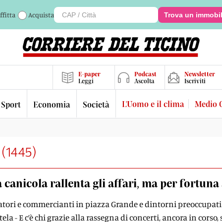
ffitta
Acquista
Trova un immobi
E-paper
Podcast
Newsletter
Leggi
Ascolta
Iscriviti
L'Uomo e il clima
Medio 
Sport
Economia
Società
(
1445
)
 canicola rallenta gli affari, ma per fortu
atori e commercianti in piazza Grande e dintorni preoccupati
ela - E c’è chi grazie alla rassegna di concerti, ancora in corso