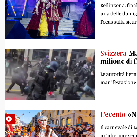
Bellinzona, fina
una delle damige
Focus sulla sicur
Svizzera
Ma
milione di 
Le autorità bern
manifestazione d
L'evento
«N
Il carnevale di 
un’ulteriore ser