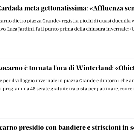
Cardada meta gettonatissima: «Afﬂuenza se
ocarno dietro piazza Grande» registra picchi di quasi duemila vi
ivo, Luca Jardini, fa il punto prima della chiusura invernale: 
Locarno è tornata l'ora di Winterland: «Obi
re per il villaggio invernale in piazza Grande e dintorni, che a
 programma 48 serate gratuite tra pista per pattinare, concerti 
carno presidio con bandiere e striscioni in 