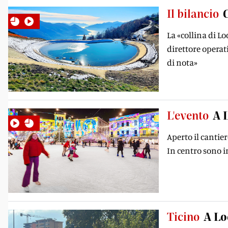
Il bilancio
La «collina di L
direttore operat
di nota»
L'evento
A 
Aperto il cantie
In centro sono in
Ticino
A Lo