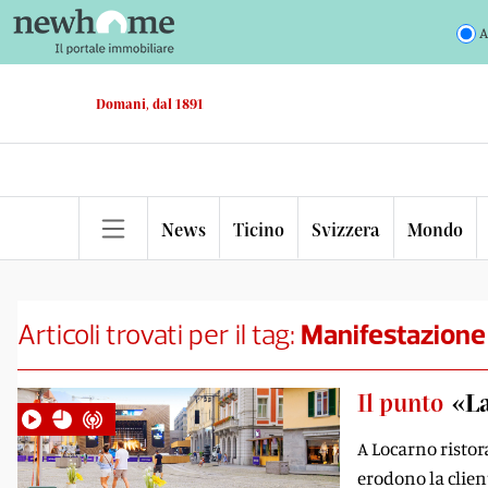
A
Domani, dal 1891
News
Ticino
Svizzera
Mondo
Articoli trovati per il tag:
Manifestazione
Il punto
«La
A Locarno ristor
erodono la client