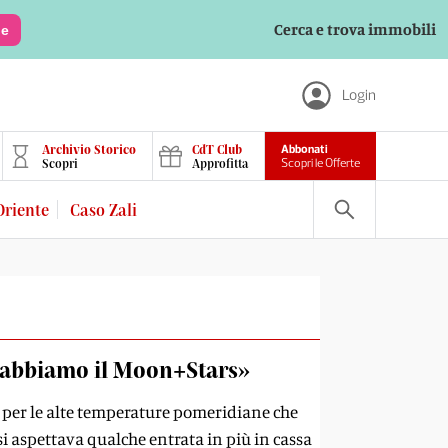
Cerca e trova immobili
le
Login
Archivio Storico
CdT Club
Abbonati
Scopri
Approfitta
Scopri le Offerte
Oriente
Caso Zali
na abbiamo il Moon+Stars»
 per le alte temperature pomeridiane che
, si aspettava qualche entrata in più in cassa