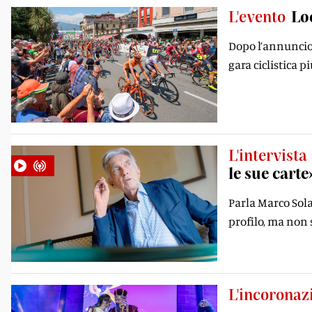
L'evento
Lo
Dopo l’annuncio 
gara ciclistica 
L'intervista
le sue carte
Parla Marco Solar
profilo, ma non
L'incoronaz