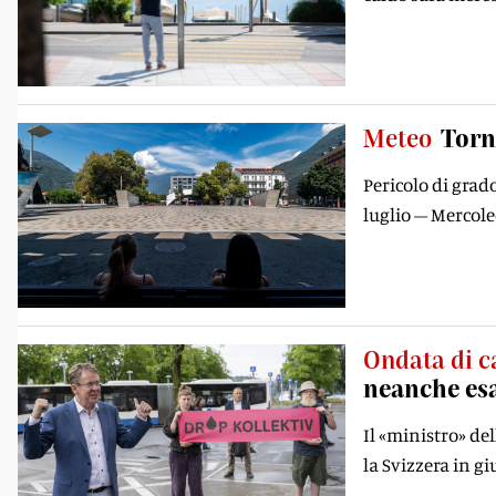
Meteo
Torna
Pericolo di grad
luglio – Mercoled
Ondata di c
neanche es
Il «ministro» de
la Svizzera in g