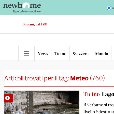
A
Domani, dal 1891
News
Ticino
Svizzera
Mondo
Articoli trovati per il tag:
Meteo
(
760
)
Ticino
Lago
Il Verbano si tr
livello è destin