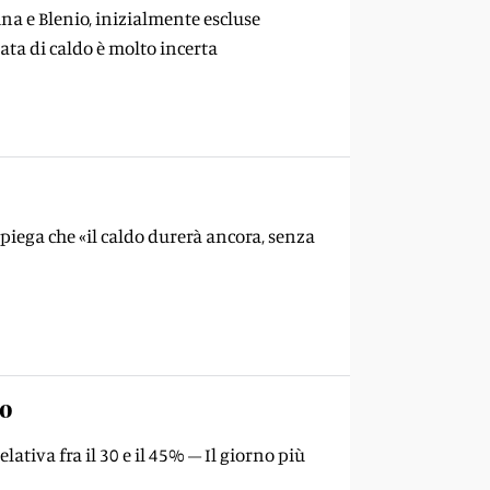
ina e Blenio, inizialmente escluse
data di caldo è molto incerta
spiega che «il caldo durerà ancora, senza
io
tiva fra il 30 e il 45% – Il giorno più