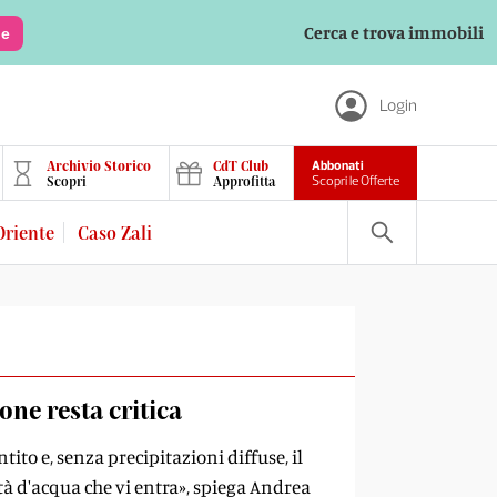
Cerca e trova immobili
le
Login
Archivio Storico
CdT Club
Abbonati
Scopri
Approfitta
Scopri le Offerte
Oriente
Caso Zali
one resta critica
to e, senza precipitazioni diffuse, il
tà d'acqua che vi entra», spiega Andrea