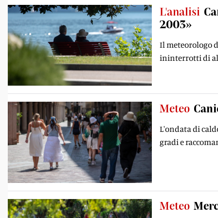
L'analisi
Ca
2003»
Il meteorologo d
ininterrotti di a
Meteo
Canic
L'ondata di caldo
gradi e raccoman
Meteo
Merc