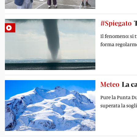
#Spiegato
Il fenomeno: si 
forma regolarme
Meteo
La ca
Pure la Punta Duf
superata la sogli