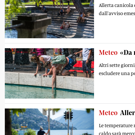
Allerta canicola
dall'avviso emess
Meteo
«Da 
Altri sette gior
escludere una po
Meteo
Aller
Le temperature m
caldo sarà merc