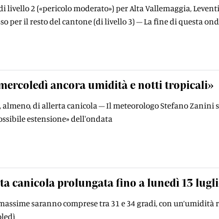
 di livello 2 («pericolo moderato») per Alta Vallemaggia, Levent
o per il resto del cantone (di livello 3) – La fine di questa on
mercoledì ancora umidità e notti tropicali»
ni, almeno, di allerta canicola – Il meteorologo Stefano Zanini 
ssibile estensione» dell'ondata
ta canicola prolungata fino a lunedì 13 lugl
assime saranno comprese tra 31 e 34 gradi, con un’umidità rela
oledì