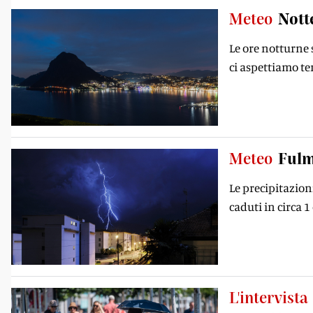
Meteo
Nott
Le ore notturne 
ci aspettiamo te
Meteo
Fulm
Le precipitazion
caduti in circa 
L'intervista