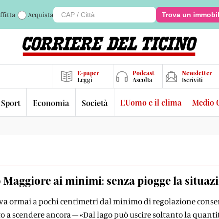
ffitta
Acquista
Trova un immobi
E-paper
Podcast
Newsletter
Leggi
Ascolta
Iscriviti
L'Uomo e il clima
Medio 
Sport
Economia
Società
 Maggiore ai minimi: senza piogge la situazi
ova ormai a pochi centimetri dal minimo di regolazione consenti
ato a scendere ancora – «Dal lago può uscire soltanto la quanti