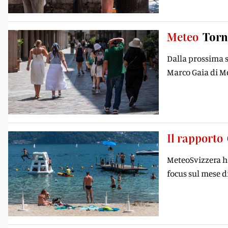
Meteo
Torn
Dalla prossima s
Marco Gaia di Me
Il rapporto
MeteoSvizzera ha
focus sul mese d