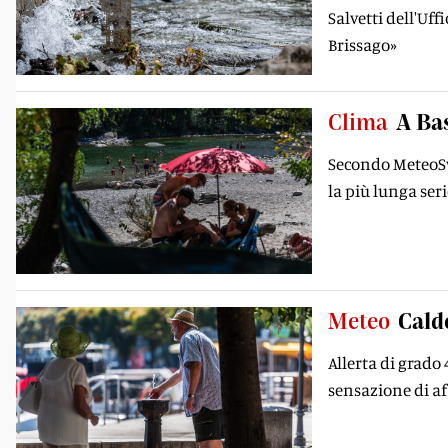
Salvetti dell'Uff
Brissago»
Clima
A Bas
Secondo MeteoSvi
la più lunga seri
Meteo
Caldo
Allerta di grado
sensazione di af