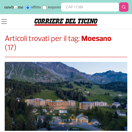
Affitta
Acquista
Articoli trovati per il tag:
Moesano
(
17
)