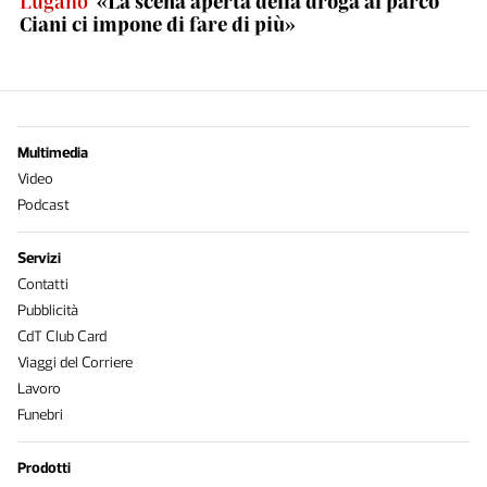
Lugano
«La scena aperta della droga al parco
Ciani ci impone di fare di più»
Multimedia
Video
Podcast
Servizi
Contatti
Pubblicità
CdT Club Card
Viaggi del Corriere
Lavoro
Funebri
Prodotti