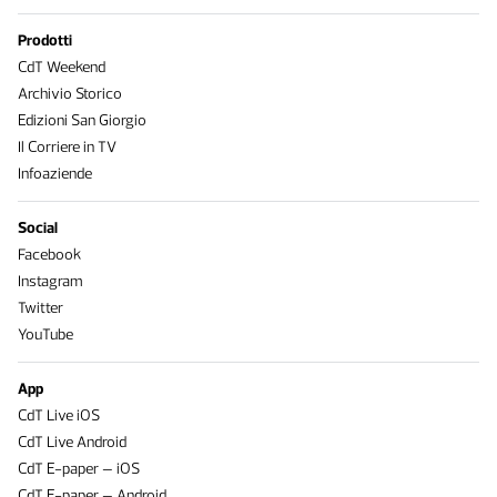
Prodotti
CdT Weekend
Archivio Storico
Edizioni San Giorgio
Il Corriere in TV
Infoaziende
Social
Facebook
Instagram
Twitter
YouTube
App
CdT Live iOS
CdT Live Android
CdT E-paper – iOS
CdT E-paper – Android