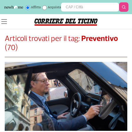
Affitta
Acquista
Articoli trovati per il tag:
Preventivo
(
70
)