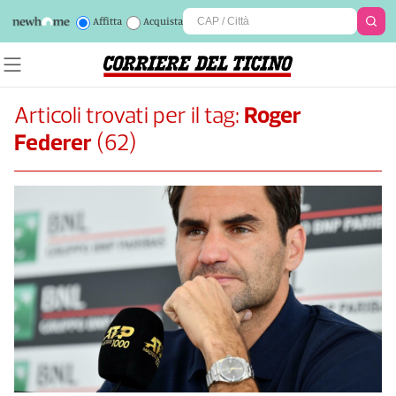
Affitta
Acquista
Articoli trovati per il tag:
Roger
Federer
(
62
)