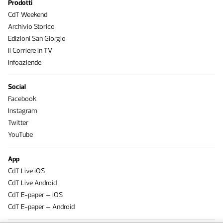
Prodotti
CdT Weekend
Archivio Storico
Edizioni San Giorgio
Il Corriere in TV
Infoaziende
Social
Facebook
Instagram
Twitter
YouTube
App
CdT Live iOS
CdT Live Android
CdT E-paper – iOS
CdT E-paper – Android