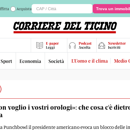
ffitta
Acquista
Trova un immobi
E-paper
Podcast
Newsletter
Leggi
Ascolta
Iscriviti
L'Uomo e il clima
Medio 
Sport
Economia
Società
)
n voglio i vostri orologi»: che cosa c'è die
a
 a Punchbowl il presidente americano evoca un blocco delle im