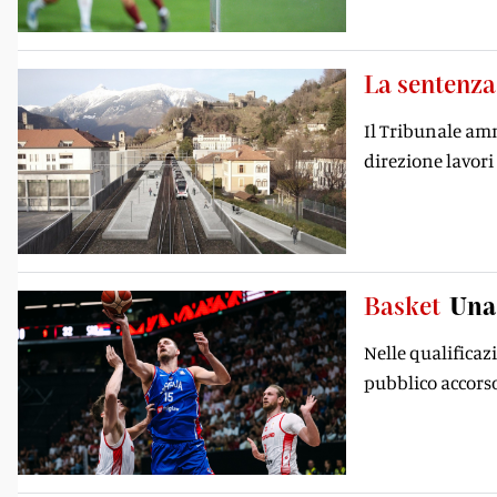
La sentenza
Il Tribunale amm
direzione lavori
Basket
Una 
Nelle qualificazi
pubblico accorso