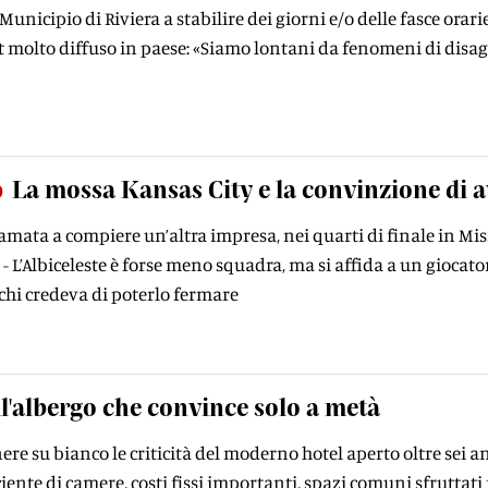
 Municipio di Riviera a stabilire dei giorni e/o delle fasce orarie
 molto diffuso in paese: «Siamo lontani da fenomeni di disagi
o
La mossa Kansas City e la convinzione di a
iamata a compiere un’altra impresa, nei quarti di finale in Mi
- L’Albiceleste è forse meno squadra, ma si affida a un gioca
chi credeva di poterlo fermare
l'albergo che convince solo a metà
re su bianco le criticità del moderno hotel aperto oltre sei ann
nte di camere, costi fissi importanti, spazi comuni sfruttati ma