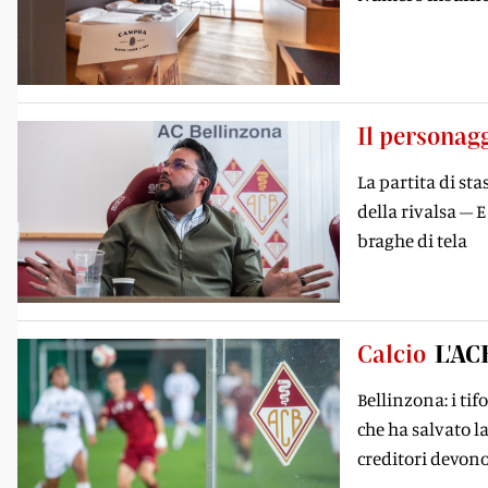
Il personag
La partita di st
della rivalsa – E
braghe di tela
Calcio
L'ACB
Bellinzona: i ti
che ha salvato la
creditori devono