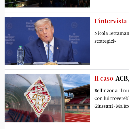
L'intervista
Nicola Tettamant
strategici»
Il caso
ACB,
Bellinzona: il n
Con lui trovereb
Giussani - Ma Br