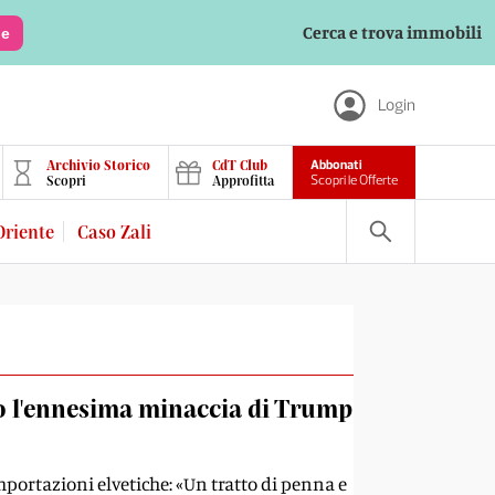
Cerca e trova immobili
le
Login
Archivio Storico
CdT Club
Abbonati
Scopri
Approfitta
Scopri le Offerte
Oriente
Caso Zali
tro l'ennesima minaccia di Trump
portazioni elvetiche: «Un tratto di penna e