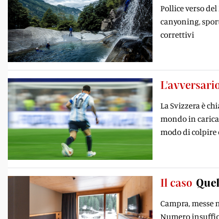
Pollice verso del
canyoning, sport
correttivi
L'avversari
La Svizzera è ch
mondo in carica 
modo di colpire 
Il caso
Quel
Campra, messe ne
Numero insufficie