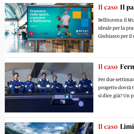
Il caso
Il p
Bellinzona: il M
ideale per la pr
Giubiasco per il 
Il caso
Ferm
Per due settimane
progetto dovrà t
si dice, già? Un 
Il caso
Limi