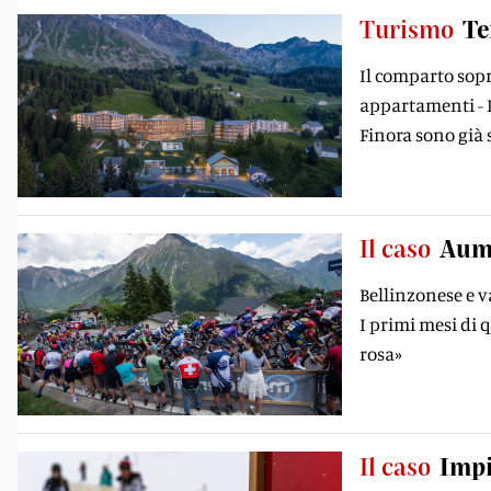
Turismo
Te
Il comparto sopr
appartamenti - I
Finora sono già s
Il caso
Aume
Bellinzonese e v
I primi mesi di q
rosa»
Il caso
Impi