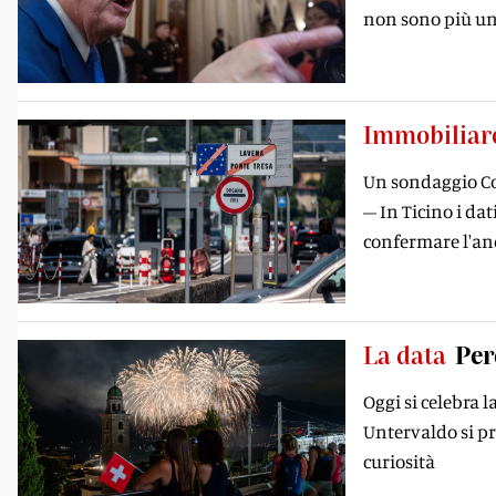
non sono più un 
Immobiliar
Un sondaggio Co
– In Ticino i d
confermare l'a
La data
Per
Oggi si celebra l
Untervaldo si pr
curiosità