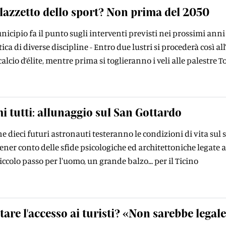
alazzetto dello sport? Non prima del 2050
unicipio fa il punto sugli interventi previsti nei prossimi ann
atica di diverse discipline - Entro due lustri si procederà cos
calcio d’élite, mentre prima si toglieranno i veli alle palestre T
i tutti: allunaggio sul San Gottardo
 dieci futuri astronauti testeranno le condizioni di vita sul sat
ener conto delle sfide psicologiche ed architettoniche legate a
piccolo passo per l'uomo, un grande balzo... per il Ticino
tare l'accesso ai turisti? «Non sarebbe legal