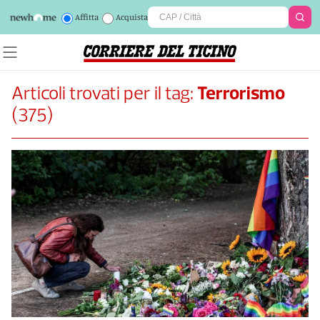
Affitta
Acquista
Articoli trovati per il tag:
Terrorismo
(
375
)