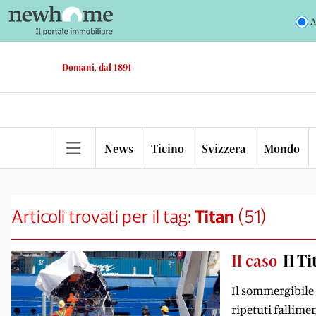
A
Domani, dal 1891
News
Ticino
Svizzera
Mondo
Articoli trovati per il tag:
Titan
(
51
)
Il caso
Il T
Il sommergibile è
ripetuti fallime