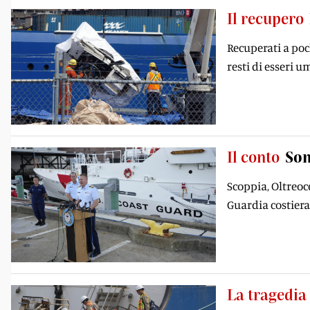
Il recupero
Recuperati a poc
resti di esseri
Il conto
Som
Scoppia, Oltreoc
Guardia costiera
La tragedia