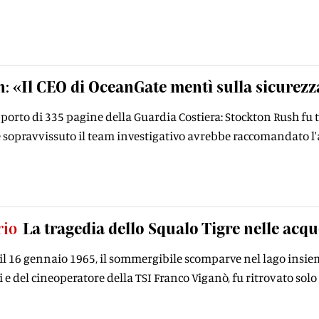
n: «Il CEO di OceanGate mentì sulla sicurez
pporto di 335 pagine della Guardia Costiera: Stockton Rush fu 
 sopravvissuto il team investigativo avrebbe raccomandato l'
rio
La tragedia dello Squalo Tigre nelle acq
 il 16 gennaio 1965, il sommergibile scomparve nel lago insieme 
e del cineoperatore della TSI Franco Viganò, fu ritrovato solo i