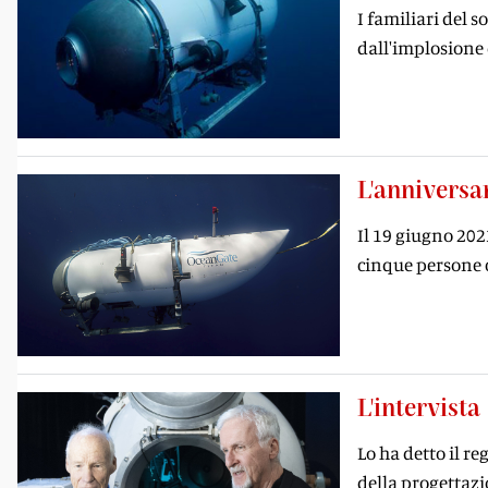
I familiari del 
dall'implosione
L'anniversa
Il 19 giugno 202
cinque persone c
L'intervista
Lo ha detto il r
della progettazi