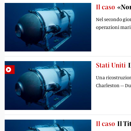
Il caso
«Non
Nel secondo gior
operazioni marit
Stati Uniti
Una ricostruzion
Charleston – Dub
Il caso
Il T