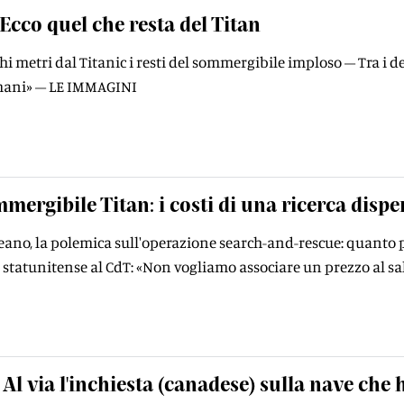
Ecco quel che resta del Titan
hi metri dal Titanic i resti del sommergibile imploso – Tra i d
 umani» – LE IMMAGINI
mergibile Titan: i costi di una ricerca dispe
eano, la polemica sull'operazione search-and-rescue: quanto p
 statunitense al CdT: «Non vogliamo associare un prezzo al sa
Al via l'inchiesta (canadese) sulla nave che h