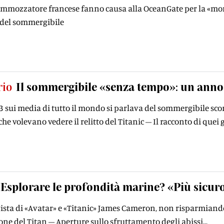
sommozzatore francese fanno causa alla OceanGate per la «mor
 del sommergibile
rio
Il sommergibile «senza tempo»: un anno f
3 sui media di tutto il mondo si parlava del sommergibile scom
he volevano vedere il relitto del Titanic – Il racconto di quei
Esplorare le profondità marine? «Più sicur
egista di «Avatar» e «Titanic» James Cameron, non risparmiand
one del Titan – Aperture sullo sfruttamento degli abissi...