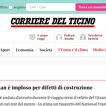
ffitta
Acquista
Trova un immobi
E-paper
Podcast
Newsletter
Leggi
Ascolta
Iscriviti
L'Uomo e il clima
Medio 
Sport
Economia
Società
itan è imploso per difetti di costruzione
 andato distrutto durante il viaggio verso il relitto del Titan
nti nei test del mezzo - Lo stima un rapporto del National Tra