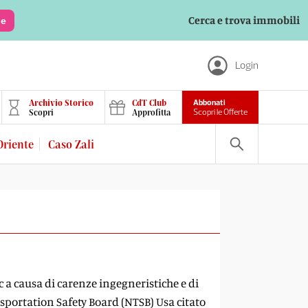
Cerca e trova immobili
le
Login
Archivio Storico
CdT Club
Abbonati
Scopri
Approfitta
Scopri le Offerte
Oriente
Caso Zali
ic a causa di carenze ingegneristiche e di
nsportation Safety Board (NTSB) Usa citato