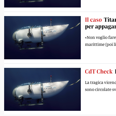
Il caso
Tita
per appagar
«Non voglio fare
marittime (poi l
CdT Check
La tragica vicend
sono circolate s