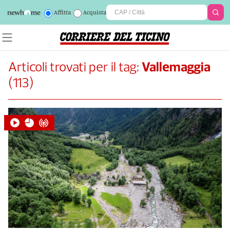
Affitta
Acquista
Articoli trovati per il tag:
Vallemaggia
(
113
)