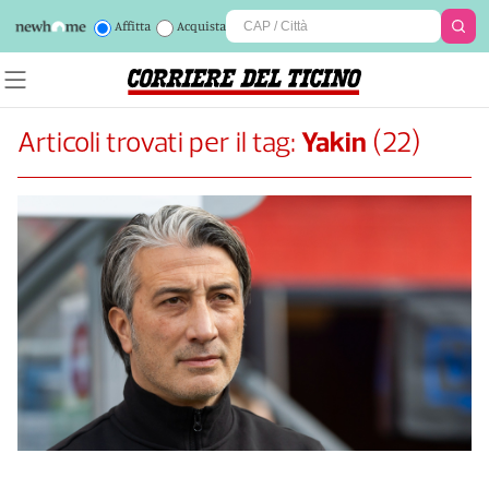
Affitta
Acquista
Articoli trovati per il tag:
Yakin
(
22
)