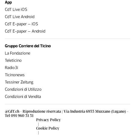
App
CdT Live iOS
CdT Live Android
CdT E-paper – iOS
CdT E-paper – Android
Gruppo Corriere del Ticino
La Fondazione
Teleticino
Radio3i
Ticinonews
Tessiner Zeitung
Condizioni di Utilizzo
Condizioni di Vendita
@CdT.ch - Riproduzione riservata | Via Industria 6933 Muzzano (Lugano) -
Tel 091 960 31 31
Privacy Policy
|
Cookie Policy
|