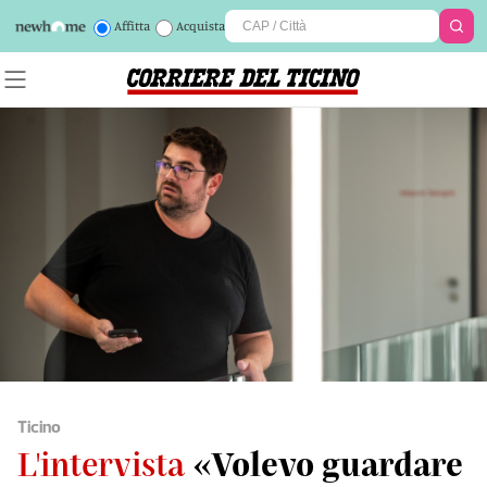
Affitta
Acquista
Ticino
L'intervista
«Volevo guardare