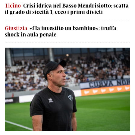
Ticino
Crisi idrica nel Basso Mendrisiotto: scatta
il grado di siccità 1, ecco i primi divieti
Giustizia
«Ha investito un bambino»: truffa
shock in aula penale