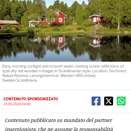
Early morning sunlight and smooth water creating scenic reflections of
typically red wooden cottages in Scandinavian style. Location: Gla Forest
Nature Reserve, Lenungshammar, Western VÃ¤rmland,
Sweden,Scandinavia.
CONTENUTO SPONSORIZZATO
25.05.2026 04:00
Contenuto pubblicato su mandato del partner
inserzionista, che ne assume la responsabilità