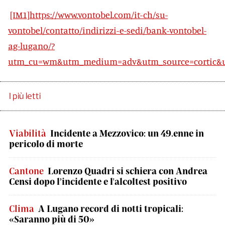
[IM1]
https://www.vontobel.com/it-ch/su-
vontobel/contatto/indirizzi-e-sedi/bank-vontobel-
ag-lugano/?
utm_cu=wm&utm_medium=adv&utm_source=cortic&u
I più letti
Viabilità
Incidente a Mezzovico: un 49.enne in
pericolo di morte
Cantone
Lorenzo Quadri si schiera con Andrea
Censi dopo l’incidente e l'alcoltest positivo
Clima
A Lugano record di notti tropicali:
«Saranno più di 50»