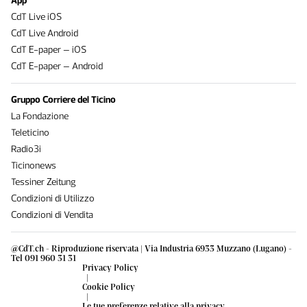
App
CdT Live iOS
CdT Live Android
CdT E-paper – iOS
CdT E-paper – Android
Gruppo Corriere del Ticino
La Fondazione
Teleticino
Radio3i
Ticinonews
Tessiner Zeitung
Condizioni di Utilizzo
Condizioni di Vendita
@CdT.ch - Riproduzione riservata | Via Industria 6933 Muzzano (Lugano) -
Tel 091 960 31 31
Privacy Policy
|
Cookie Policy
|
Le tue preferenze relative alla privacy