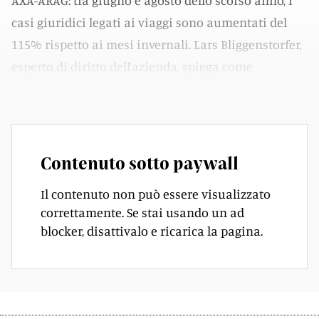
AXA-ARAG: tra giugno e agosto dello scorso anno, i
casi giuridici legati ai viaggi sono aumentati del
115% rispetto ai mesi invernali. Lars Bliggenstorfer,
esperto di diritto dell’azienda, spiega come
prevenire e affrontare le situazioni più comuni.
Contenuto sotto paywall
Il contenuto non può essere visualizzato
correttamente. Se stai usando un ad
blocker, disattivalo e ricarica la pagina.