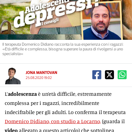
Il terapeuta Domenico Didiano racconta la sua esperienza con i ragazzi:
«Età difficile e complessa, bisogna superare la paura di rivolgersi a uno
specialista»
JONA MANTOVAN
25.08.2020 19:02
L’
adolescenza
è un’età difficile, estremamente
complessa per i ragazzi, incredibilmente
indecifrabile per gli adulti. Lo conferma il terapeuta
Domenico Didiano, con studio a Locarno,
(guarda il
video
allegato a questo articolo) che sottolinea