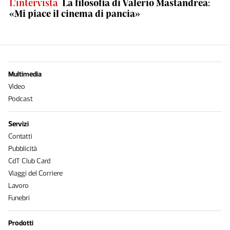
L'intervista
La filosofia di Valerio Mastandrea:
«Mi piace il cinema di pancia»
Multimedia
Video
Podcast
Servizi
Contatti
Pubblicità
CdT Club Card
Viaggi del Corriere
Lavoro
Funebri
Prodotti