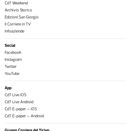
CdT Weekend
Archivio Storico
Edizioni San Giorgio
Il Corriere in TV
Infoaziende
Social
Facebook
Instagram
Twitter
YouTube
App
CdT Live iOS
CdT Live Android
CdT E-paper – iOS
CdT E-paper – Android
Gruppo Corriere del Ticino