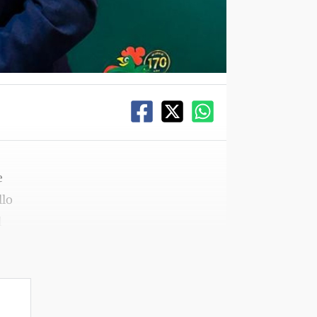
e
llo
l