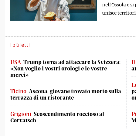
nell’Ossola e si
unisce territori
I più letti
USA
Trump torna ad attaccare la Svizzera:
D
«Non voglio i vostri orologi e le vostre
a
merci»
L
Ticino
Ascona, giovane trovato morto sulla
p
terrazza di un ristorante
o
Grigioni
Scoscendimento roccioso al
P
Corvatsch
M