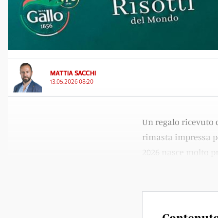
MATTIA SACCHI
13.05.2026 08:20
Un regalo ricevuto
rimasta impressa pe
2026 nasce molto pri
progetto firmato Ris
Contenuto