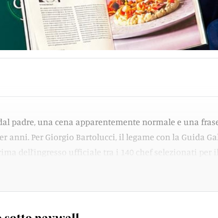
 dal padre, una cena apparentemente normale e una fras
r anni. Per Giorgio Bartolucci, il legame con la Guida Ga
ma dell’ingresso ufficiale tra i 140 chef selezionati per i
o Gallo.
 sotto paywall