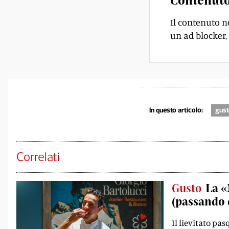
Il contenuto n
un ad blocker, 
In questo articolo:
gus
Correlati
Gusto
La «
(passando 
Il lievitato pas