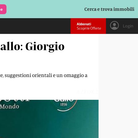
Cerca e trova immobili
le
Abbonati
Login
Scopri le Offerte
allo: Giorgio
te, suggestioni orientali e un omaggio a
AZFOK2