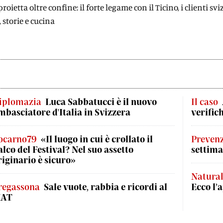
 proietta oltre confine: il forte legame con il Ticino, i clienti sv
, storie e cucina
iplomazia
Luca Sabbatucci è il nuovo
Il caso
mbasciatore d'Italia in Svizzera
verific
ocarno79
«Il luogo in cui è crollato il
Preven
alco del Festival? Nel suo assetto
settima
riginario è sicuro»
Natural
regassona
Sale vuote, rabbia e ricordi al
Ecco l’
AT