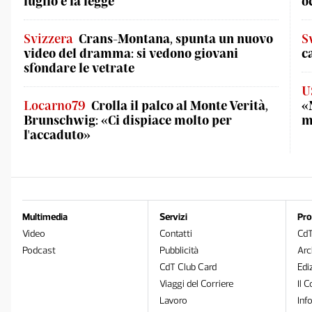
luglio è la legge
o
Svizzera
Crans-Montana, spunta un nuovo
S
video del dramma: si vedono giovani
c
sfondare le vetrate
U
Locarno79
Crolla il palco al Monte Verità,
«
Brunschwig: «Ci dispiace molto per
m
l'accaduto»
Multimedia
Servizi
Pro
Video
Contatti
Cd
Podcast
Pubblicità
Arc
CdT Club Card
Edi
Viaggi del Corriere
Il C
Lavoro
Inf