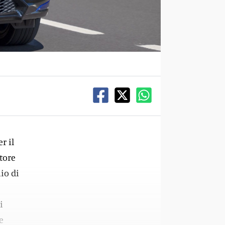
r il
tore
io di
i
e