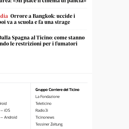
rea: «Mi piace il cinema di pancia»
ndia
Orrore a Bangkok: uccide i
poi va a scuola e fa una strage
Dalla Spagna al Ticino: come stanno
do le restrizioni per i fumatori
Gruppo Corriere del Ticino
La Fondazione
roid
Teleticino
 – iOS
Radio3i
 – Android
Ticinonews
Tessiner Zeitung