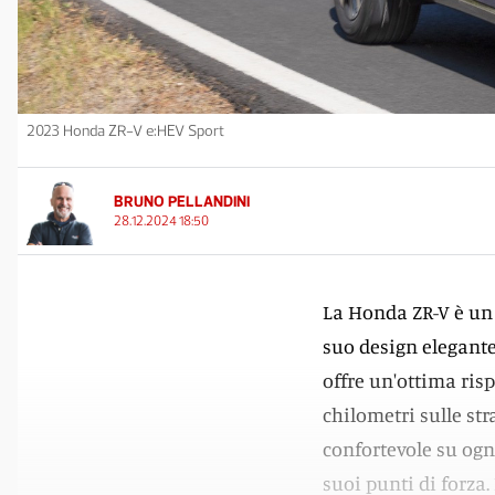
2023 Honda ZR-V e:HEV Sport
BRUNO PELLANDINI
28.12.2024 18:50
La Honda ZR-V è un 
suo design elegante
offre un'ottima ris
chilometri sulle str
confortevole su ogni
suoi punti di forza.