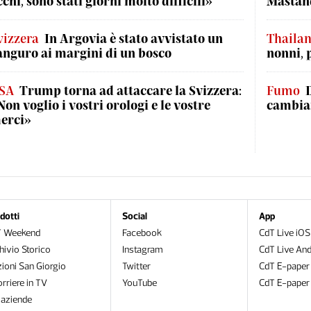
cchi, sono stati giorni molto difficili»
Mastand
vizzera
In Argovia è stato avvistato un
Thaila
anguro ai margini di un bosco
nonni, 
SA
Trump torna ad attaccare la Svizzera:
Fumo
Non voglio i vostri orologi e le vostre
cambian
erci»
dotti
Social
App
T Weekend
Facebook
CdT Live iOS
hivio Storico
Instagram
CdT Live And
zioni San Giorgio
Twitter
CdT E-paper
orriere in TV
YouTube
CdT E-paper
oaziende