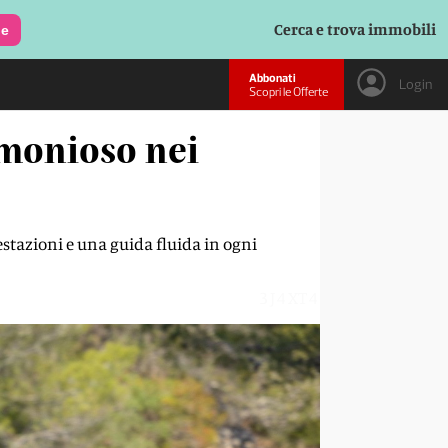
Cerca e trova immobili
le
Abbonati
Login
Scopri le Offerte
imonioso nei
estazioni e una guida fluida in ogni
3J4XT4