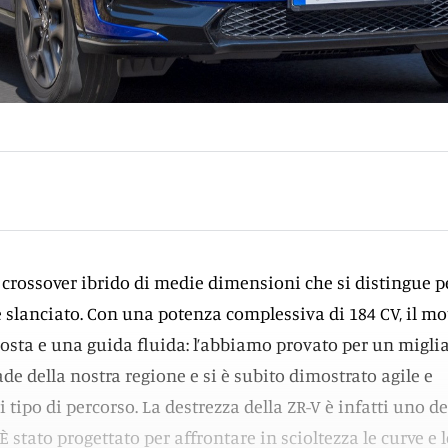
crossover ibrido di medie dimensioni che si distingue pe
 slanciato. Con una potenza complessiva di 184 CV, il mo
posta e una guida fluida: l’abbiamo provato per un miglia
ade della nostra regione e si è subito dimostrato agile e
 tipo di percorso. La destrezza della ZR-V è infatti uno de
 È stato progettato per affrontare in scioltezza le curve e l