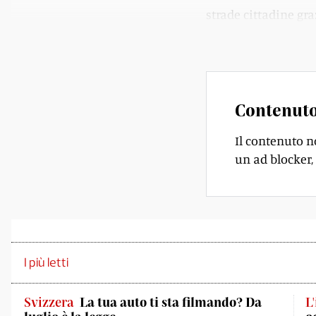
strade cittadine gr
manovrabilità.
Contenuto
Il contenuto n
un ad blocker, 
I più letti
Svizzera
La tua auto ti sta filmando? Da
L