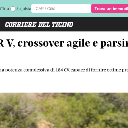
ffitta
Acquista
Trova un immobi
 V, crossover agile e pars
 una potenza complessiva di 184 CV, capace di fornire ottime pr