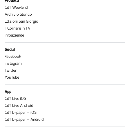
Prodotti
CdT Weekend
Archivio Storico
Edizioni San Giorgio
Il Corriere in TV
Infoaziende
Social
Facebook
Instagram
Twitter
YouTube
App
CdT Live iOS
CdT Live Android
CdT E-paper – iOS
CdT E-paper – Android