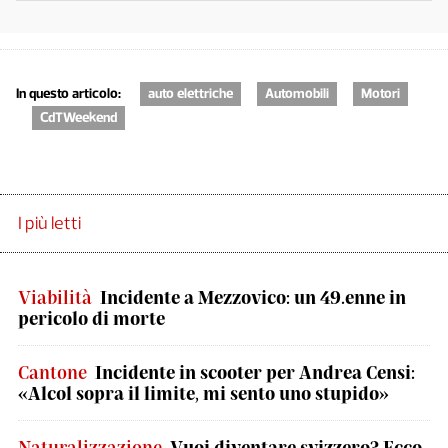
In questo articolo:
auto elettriche
Automobili
Motori
CdTWeekend
I più letti
Viabilità
Incidente a Mezzovico: un 49.enne in
pericolo di morte
Cantone
Incidente in scooter per Andrea Censi:
«Alcol sopra il limite, mi sento uno stupido»
Naturalizzazione
Vuoi diventare svizzero? Ecco