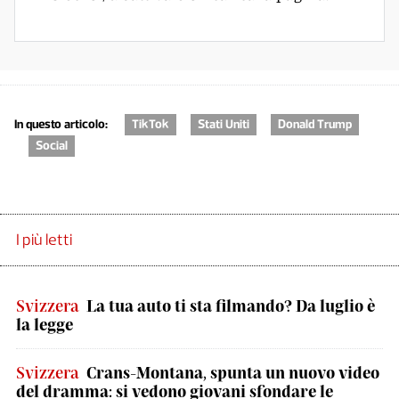
In questo articolo:
TikTok
Stati Uniti
Donald Trump
Social
I più letti
Svizzera
La tua auto ti sta filmando? Da luglio è
la legge
Svizzera
Crans-Montana, spunta un nuovo video
del dramma: si vedono giovani sfondare le