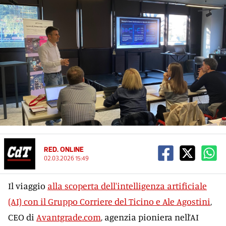
RED. ONLINE
02.03.2026 15:49
Il viaggio
alla scoperta dell'intelligenza artificiale
(AI) con il Gruppo Corriere del Ticino e Ale Agostini
,
CEO di
Avantgrade.com
, agenzia pioniera nell’AI