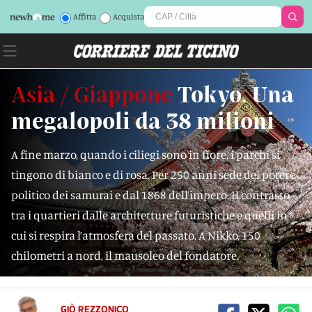
Affitta
Acquista
Asia / Giappone
Tokyo. Una
megalopoli da 38 milioni
A fine marzo, quando i ciliegi sono in fiore, i parchi si
tingono di bianco e di rosa. Per 250 anni sede del potere
politico dei samurai e dal 1868 dell’impero. Il contrasto
tra i quartieri dalle architetture futuristiche e quelli in
cui si respira l’atmosfera del passato. A Nikko, 150
chilometri a nord, il mausoleo del fondatore.
GIÒ REZZONICO