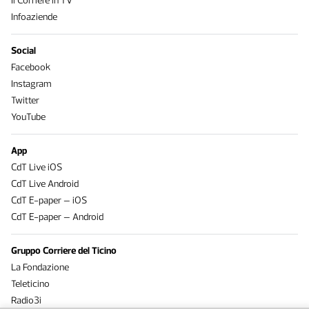
Il Corriere in TV
Infoaziende
Social
Facebook
Instagram
Twitter
YouTube
App
CdT Live iOS
CdT Live Android
CdT E-paper – iOS
CdT E-paper – Android
Gruppo Corriere del Ticino
La Fondazione
Teleticino
Radio3i