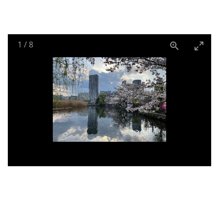
1
/
8