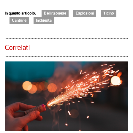
In questo articolo:
Bellinzonese
Esplosioni
Ticino
Cantone
Inchiesta
Correlati