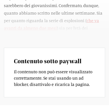
sarebbero dei giovanissimi. Confermato, dunque,
quanto abbiamo scritto nelle ultime settimane. Sia
per quanto riguarda la serie di esplosioni (
che va
avanti da almeno due mesi
) sia per l’età dei
protagonisti di
queste «ragazzate»
, appunto.
Contenuto sotto paywall
Il contenuto non può essere visualizzato
correttamente. Se stai usando un ad
blocker, disattivalo e ricarica la pagina.