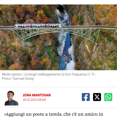
Molto presto i convogli raddoppieranno la loro frequenza © Ti-
Press/Samuel Golay
JONA MANTOVAN
30.12.2025 06:00
«Aggiungi un posto a tavola, che c’è un amico in