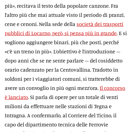
più», recitava il testo della popolare canzone. Fra
l’altro più che mai attuale visto il periodo di pranzi,
cene e cenoni. Nella sede della
società dei trasporti
pubblici di Locarno, però, si pensa più in grande
. E si
vogliono aggiungere binari, più che posti, perché
«c’è un treno in più». L’obiettivo è l’introduzione –
dopo anni che se ne sente parlare – del cosiddetto
orario cadenzato per la Centovallina. Tradotto in
soldoni per i viaggiatori comuni, si tratterebbe di
avere un convoglio in più ogni mezz’ora.
Il concorso
è lanciato
. Si parla di opere per un totale di venti
milioni da effettuare nelle stazioni di Tegna e
Intragna. A confermarlo, al Corriere del Ticino, il
capo del dipartimento tecnica delle Ferrovie