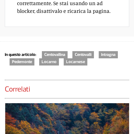
correttamente. Se stai usando un ad
blocker, disattivalo e ricarica la pagina.
In questo articolo:
Centovallina
Centovalli
Intragna
Pedemonte
Locarno
Locarnese
Correlati