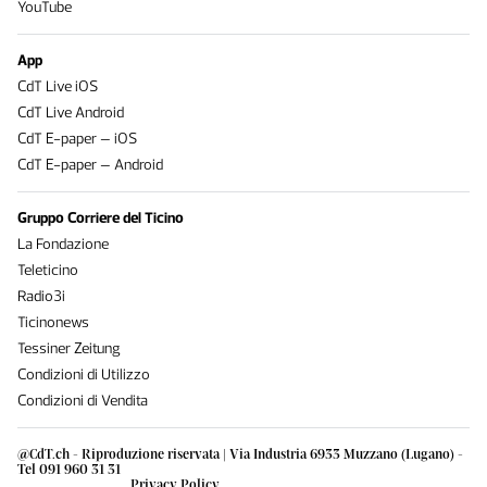
YouTube
App
CdT Live iOS
CdT Live Android
CdT E-paper – iOS
CdT E-paper – Android
Gruppo Corriere del Ticino
La Fondazione
Teleticino
Radio3i
Ticinonews
Tessiner Zeitung
Condizioni di Utilizzo
Condizioni di Vendita
@CdT.ch - Riproduzione riservata | Via Industria 6933 Muzzano (Lugano) -
Tel 091 960 31 31
Privacy Policy