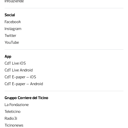
Infoaziende
Social
Facebook
Instagram
Twitter
YouTube
App
CdT Live iOS
CdT Live Android
CdT E-paper – iOS
CdT E-paper – Android
Gruppo Corriere del Ticino
La Fondazione
Teleticino
Radio3i
Ticinonews