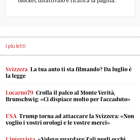
blocker, disattivalo e ricarica la pagina.
I più letti
Svizzera
La tua auto ti sta filmando? Da luglio è
la legge
Locarno79
Crolla il palco al Monte Verità,
Brunschwig: «Ci dispiace molto per l'accaduto»
USA
Trump torna ad attaccare la Svizzera: «Non
voglio i vostri orologi e le vostre merci»
L'intervista
«Volevo guardare Zali negli occhi,