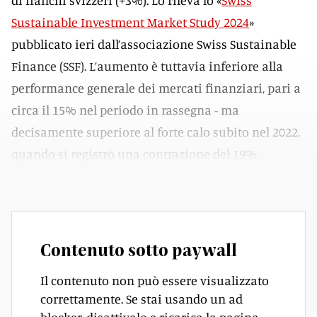
di franchi svizzeri (+3%). Lo rileva lo «
Swiss
Sustainable Investment Market Study 2024
»
pubblicato ieri dall’associazione Swiss Sustainable
Finance (SSF). L’aumento è tuttavia inferiore alla
performance generale dei mercati finanziari, pari a
circa il 15% nel periodo in rassegna - ma
decisamente superiore al forte calo subito nel 2022,
quando si registrò una contrazione del 19%,
sull’onda dell’anno negativo per i mercati finanziari.
Contenuto sotto paywall
Il contenuto non può essere visualizzato
correttamente. Se stai usando un ad