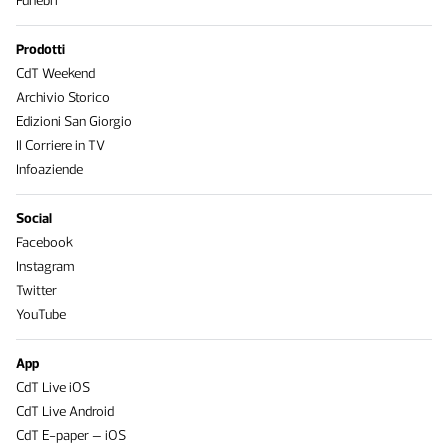
Funebri
Prodotti
CdT Weekend
Archivio Storico
Edizioni San Giorgio
Il Corriere in TV
Infoaziende
Social
Facebook
Instagram
Twitter
YouTube
App
CdT Live iOS
CdT Live Android
CdT E-paper – iOS