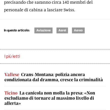
precisando che saranno circa 140 membri del
personale di cabina a lasciare Swiss.
In questo articolo:
Aviazione
Aerei
Aereo
I più letti
Vallese
Crans-Montana: polizia ancora
condizionata dal dramma, cresce la criminalità
Ticino
La canicola non molla la presa: «Non
escludiamo di tornare al massimo livello di
allerta»