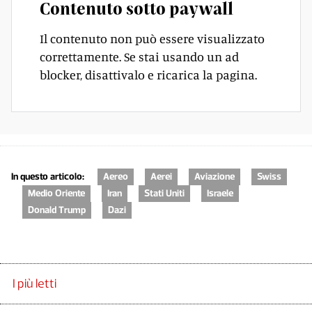
Contenuto sotto paywall
Il contenuto non può essere visualizzato
correttamente. Se stai usando un ad
blocker, disattivalo e ricarica la pagina.
In questo articolo:
Aereo
Aerei
Aviazione
Swiss
Medio Oriente
Iran
Stati Uniti
Israele
Donald Trump
Dazi
I più letti