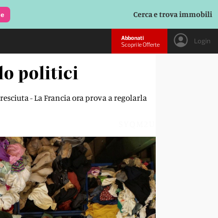
Cerca e trova immobili
le
Abbonati
Login
Scopri le Offerte
lo politici
resciuta - La Francia ora prova a regolarla
SYQM2U