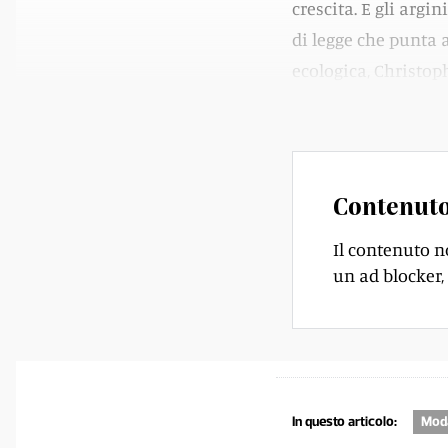
crescita. E gli argi
di legge che punta 
ecologica, Christop
mondo a legiferare p
Contenuto
Il contenuto n
un ad blocker, 
In questo articolo:
Mod