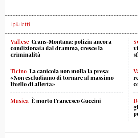
I più letti
Vallese
Crans-Montana: polizia ancora
S
condizionata dal dramma, cresce la
v
criminalità
s
Ticino
La canicola non molla la presa:
V
«Non escludiamo di tornare al massimo
r
livello di allerta»
c
Musica
È morto Francesco Guccini
D
g
p