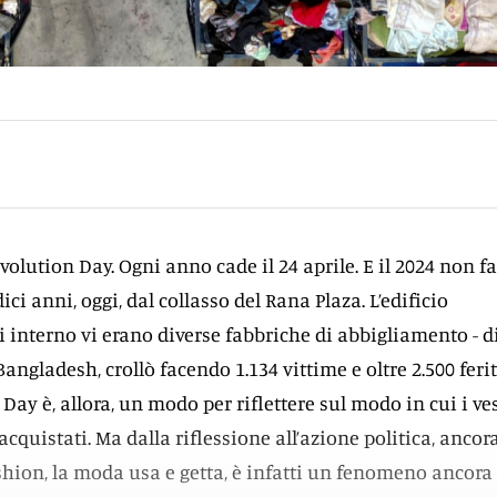
volution Day. Ogni anno cade il 24 aprile. E il 2024 non fa
ci anni, oggi, dal collasso del Rana Plaza. L’edificio
i interno vi erano diverse fabbriche di abbigliamento - d
angladesh, crollò facendo 1.134 vittime e oltre 2.500 feriti
ay è, allora, un modo per riflettere sul modo in cui i ves
cquistati. Ma dalla riflessione all’azione politica, ancor
ashion, la moda usa e getta, è infatti un fenomeno ancora