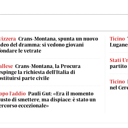
vizzera
Crans-Montana, spunta un nuovo
Ticino
ideo del dramma: si vedono giovani
Luganes
fondare le vetrate
Stati Un
allese
Crans-Montana, la Procura
partito
espinge la richiesta dell'Italia di
ostituirsi parte civile
Ticino
nel Cer
opo l'addio
Pauli Gut: «Era il momento
iusto di smettere, ma dispiace: è stato un
ercorso eccezionale»