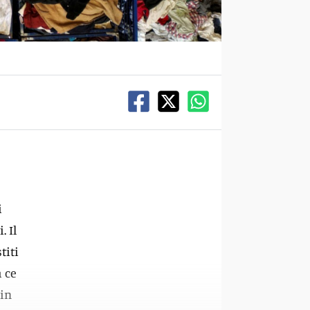
i
. Il
titi
a ce
 in