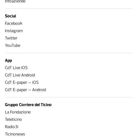
Infoaziende
Social
Facebook
Instagram
Twitter
YouTube
App
CdT Live iOS
CdT Live Android
CdT E-paper – iOS
CdT E-paper – Android
Gruppo Corriere del Ticino
La Fondazione
Teleticino
Radio3i
Ticinonews