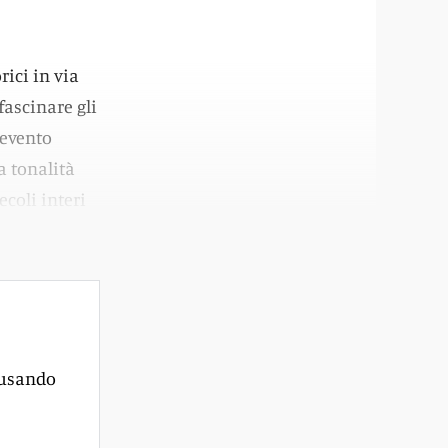
ici in via
fascinare gli
 evento
a tonalità
coli interi
 usando