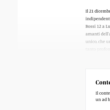
Il 21 dicembr
indipendente
Bossi 12 a L
amanti dell'a
unico, che un
tanto profon
mondi artisti
Cont
Il cont
un ad b