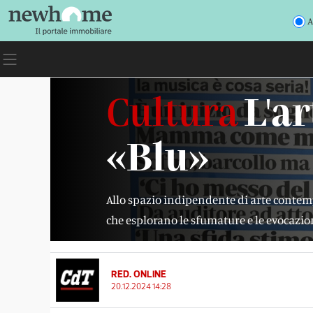
A
Cultura
L'ar
«Blu»
Allo spazio indipendente di arte contempo
che esplorano le sfumature e le evocazion
RED. ONLINE
20.12.2024 14:28