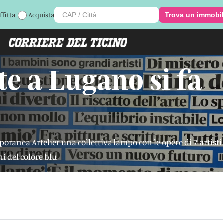
ffitta
Acquista
Trova un immobi
te a Lugano si fa
ranea Artelier una collettiva lampo con le opere di 7 artisti t
i del colore blu