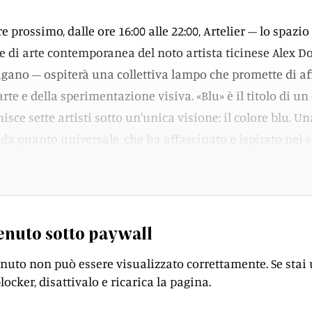
e prossimo, dalle ore 16:00 alle 22:00, Artelier – lo spazio
 di arte contemporanea del noto artista ticinese Alex Dor
ugano – ospiterà una collettiva lampo che promette di af
rte e della sperimentazione visiva. «Blu» è il titolo di un
isce sette artisti sotto un'unica visione: il colore blu. Un
da quanto universale, che ha affascinato e ispirato nei se
ci, culturali e spirituali.
enuto sotto paywall
enuto non può essere visualizzato correttamente. Se stai
locker, disattivalo e ricarica la pagina.