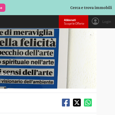
Cerca e trova immobili
le
Abbonati
Login
Scopri le Offerte
icinesi,