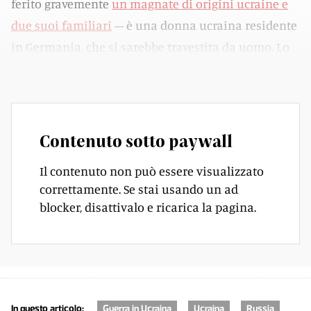
ferito gravemente
un magnate di origini ucraine e
due suoi familiari
– è una donna ucraina residente
in Germania, che si sarebbe travestita da uomo. Lo
hanno reso noto le autorità.
Contenuto sotto paywall
Il contenuto non può essere visualizzato
correttamente. Se stai usando un ad
blocker, disattivalo e ricarica la pagina.
In questo articolo:
Guerra in Ucraina
Ucraina
Russia