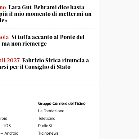
ino
Lara Gut-Behrami dice basta:
più il mio momento di mettermi un
le»
nola
Si tuffa accanto al Ponte del
o ma non riemerge
li 2027
Fabrizio Sirica rinuncia a
rsi per il Consiglio di Stato
Gruppo Corriere del Ticino
La Fondazione
roid
Teleticino
 – iOS
Radio3i
 – Android
Ticinonews