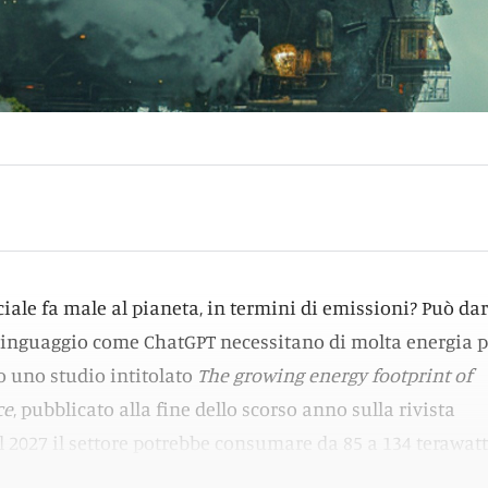
iciale fa male al pianeta, in termini di emissioni? Può dar
i linguaggio come ChatGPT necessitano di molta energia p
o uno studio intitolato
The growing energy footprint of
ce
, pubblicato alla fine dello scorso anno sulla rivista
el 2027 il settore potrebbe consumare da 85 a 134 terawat
. Come un intero Paese, sì.