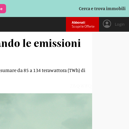
Cerca e trova immobili
le
Abbonati
Login
Scopri le Offerte
ando le emissioni
onsumare da 85 a 134 terawattora (TWh) di
Z6QW8Q