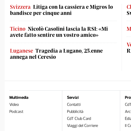
Svizzera
Litiga con la cassiera e Migros lo
C
bandisce per cinque anni
S
Ticino
Nicolò Casolini lascia la RSI: «Mi
M
avete fatto sentire un vostro amico»
V
Luganese
Tragedia a Lugano, 25.enne
R
annega nel Ceresio
Multimedia
Servizi
Pro
Video
Contatti
Cd
Podcast
Pubblicità
Arc
CdT Club Card
Edi
Viaggi del Corriere
Il C