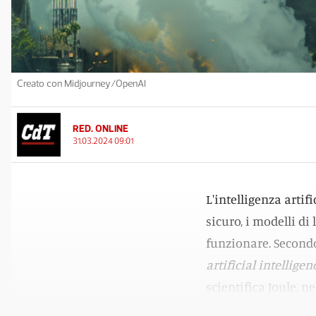
Creato con Midjourney/OpenAI
RED. ONLINE
31.03.2024 09:01
L'intelligenza artif
sicuro, i modelli d
funzionare. Second
artificial intelligen
scientifica Joule, n
(TWh) di elettricità