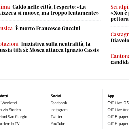
lima
Caldo nelle città, l'esperto: «La
Sci alp
vizzera si muove, ma troppo lentamente»
«Non è 
pettora
usica
È morto Francesco Guccini
Castag
Diavol
otazioni
Iniziativa sulla neutralità, la
ussia tifa sì: Mosca attacca Ignazio Cassis
Cantona
candida
dotti
Social
App
T Weekend
Facebook
CdT Live iOS
hivio Storico
Instagram
CdT Live And
zioni San Giorgio
Twitter
CdT E-paper
orriere in TV
YouTube
CdT E-paper