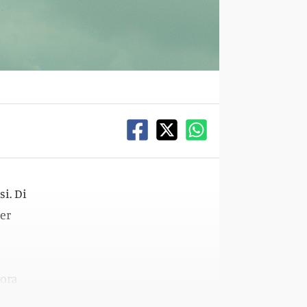
si. Di
er
tora