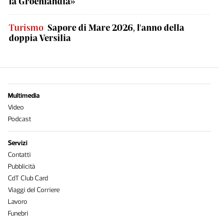
la Groenlandia»
Turismo
Sapore di Mare 2026, l'anno della
doppia Versilia
Multimedia
Video
Podcast
Servizi
Contatti
Pubblicità
CdT Club Card
Viaggi del Corriere
Lavoro
Funebri