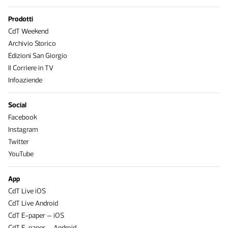
Prodotti
CdT Weekend
Archivio Storico
Edizioni San Giorgio
Il Corriere in TV
Infoaziende
Social
Facebook
Instagram
Twitter
YouTube
App
CdT Live iOS
CdT Live Android
CdT E-paper – iOS
CdT E-paper – Android