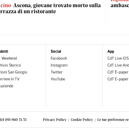
icino
Ascona, giovane trovato morto sulla
ambasci
errazza di un ristorante
dotti
Social
App
T Weekend
Facebook
CdT Live iOS
hivio Storico
Instagram
CdT Live And
zioni San Giorgio
Twitter
CdT E-paper
orriere in TV
YouTube
CdT E-paper
oaziende
Tel 091 960 31 31
Privacy Policy
|
Cookie Policy
|
Le tue preferenze re