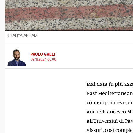
©YAHYA ARHAB
PAOLO GALLI
09.11.2024 06:00
Mai data fu più azz
East Mediterranean S
contemporanea con l
anche Francesco Maz
all’Università di Pa
vissuti, così comple