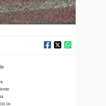
dle
ra
iente
na
st, in