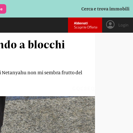
Cerca e trova immobili
le
Abbonati
Login
Scopri le Offerte
ondo a blocchi
 di Netanyahu non mi sembra frutto del
GQCEEQ