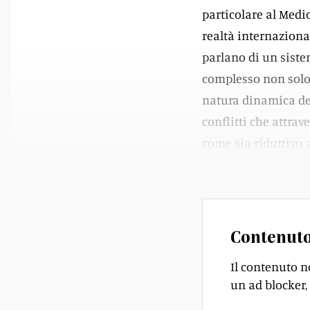
particolare al Medio
realtà internazional
parlano di un siste
complesso non solo p
natura dinamica del
conflitti che attra
come sia riduttivo,
rigidamente contra
Contenuto
Il contenuto n
un ad blocker, 