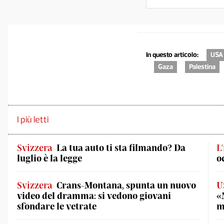
In questo articolo:
USA
Gaza
Palestina
I più letti
Svizzera
La tua auto ti sta filmando? Da
L
luglio è la legge
o
Svizzera
Crans-Montana, spunta un nuovo
U
video del dramma: si vedono giovani
«
sfondare le vetrate
m