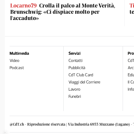
Locarno79
Crolla il palco al Monte Verità,
T
Brunschwig: «Ci dispiace molto per
t
l'accaduto»
Multimedia
Servizi
Pro
Video
Contatti
Cd
Podcast
Pubblicità
Arc
CdT Club Card
Edi
Viaggi del Corriere
Il C
Lavoro
Inf
Funebri
@CdT.ch - Riproduzione riservata | Via Industria 6933 Muzzano (Lugano) - 