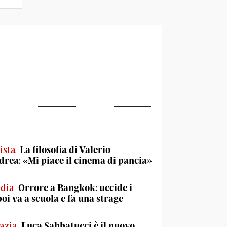
ista
La filosofia di Valerio
rea: «Mi piace il cinema di pancia»
ndia
Orrore a Bangkok: uccide i
poi va a scuola e fa una strage
azia
Luca Sabbatucci è il nuovo