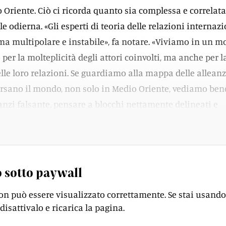
 Oriente. Ciò ci ricorda quanto sia complessa e correlata
e odierna. «Gli esperti di teoria delle relazioni internazi
ma multipolare e instabile», fa notare. «Viviamo in un 
er la molteplicità degli attori coinvolti, ma anche per l
le loro relazioni. Se guardiamo alla mappa delle alleanz
versano il mondo, non solo in Medio Oriente, vediamo ben
 anzi falsante, pensare a blocchi nettamente delineati e
pposti».
 sotto paywall
on può essere visualizzato correttamente. Se stai usando
disattivalo e ricarica la pagina.