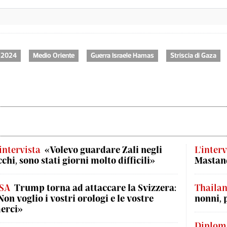
 2024
Medio Oriente
Guerra Israele Hamas
Striscia di Gaza
'intervista
«Volevo guardare Zali negli
L'interv
cchi, sono stati giorni molto difficili»
Mastand
SA
Trump torna ad attaccare la Svizzera:
Thaila
Non voglio i vostri orologi e le vostre
nonni, 
erci»
Diplom