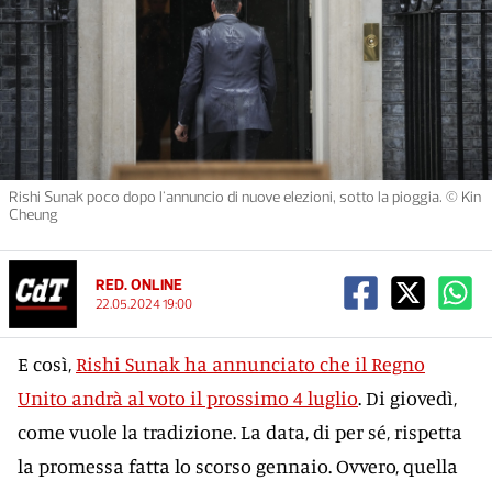
Rishi Sunak poco dopo l'annuncio di nuove elezioni, sotto la pioggia. © Kin
Cheung
RED. ONLINE
22.05.2024 19:00
E così,
Rishi Sunak ha annunciato che il Regno
Unito andrà al voto il prossimo 4 luglio
. Di giovedì,
come vuole la tradizione. La data, di per sé, rispetta
la promessa fatta lo scorso gennaio. Ovvero, quella