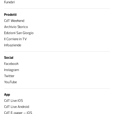
Funebri
Prodotti
CdT Weekend
Archivio Storico
Edizioni San Giorgio
Il Corriere in TV
Infoaziende
Social
Facebook
Instagram
Twitter
YouTube
App
CdT Live iOS
CdT Live Android
CdT E-paper – iOS