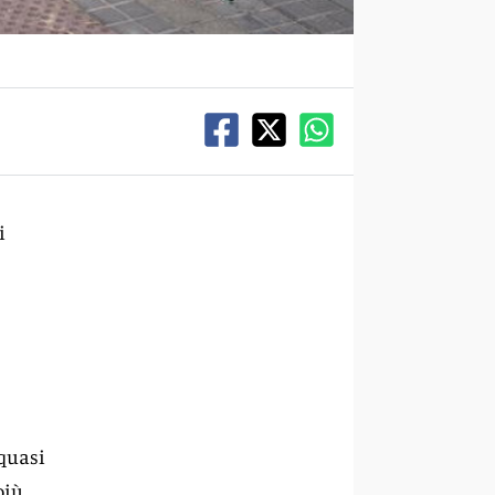
i
 quasi
più