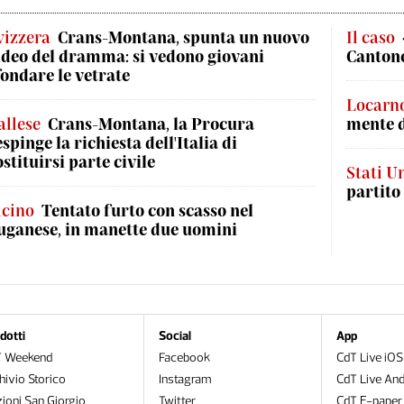
vizzera
Crans-Montana, spunta un nuovo
Il caso
ideo del dramma: si vedono giovani
Cantone
fondare le vetrate
Locarn
allese
Crans-Montana, la Procura
mente 
espinge la richiesta dell'Italia di
ostituirsi parte civile
Stati Un
partito
icino
Tentato furto con scasso nel
uganese, in manette due uomini
dotti
Social
App
T Weekend
Facebook
CdT Live iOS
hivio Storico
Instagram
CdT Live And
zioni San Giorgio
Twitter
CdT E-paper