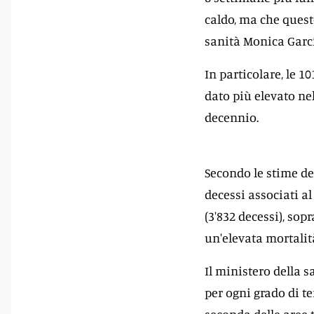
caldo, ma che quest
sanità Monica Garc
In particolare, le 1
dato più elevato nel
decennio.
Secondo le stime del
decessi associati al
(3'832 decessi), sop
un'elevata mortalit
Il ministero della s
per ogni grado di te