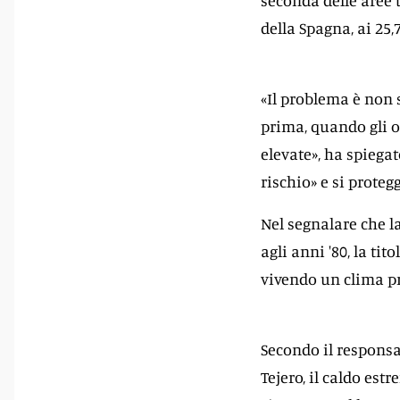
seconda delle aree te
della Spagna, ai 25,7
«Il problema è non 
prima, quando gli 
elevate», ha spiega
rischio» e si prote
Nel segnalare che la
agli anni '80, la ti
vivendo un clima pr
Secondo il responsa
Tejero, il caldo est