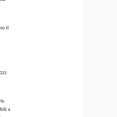
no il
2025
a
,7%
bili a