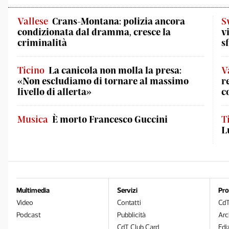
Vallese
Crans-Montana: polizia ancora
S
condizionata dal dramma, cresce la
v
criminalità
s
Ticino
La canicola non molla la presa:
V
«Non escludiamo di tornare al massimo
r
livello di allerta»
c
Musica
È morto Francesco Guccini
T
L
Multimedia
Servizi
Pro
Video
Contatti
Cd
Podcast
Pubblicità
Arc
CdT Club Card
Edi