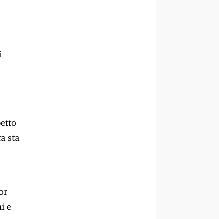
d
i
petto
ra sta
or
i e