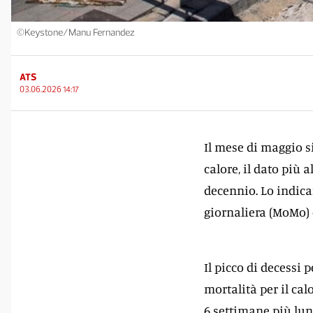
©Keystone/Manu Fernandez
ATS
03.06.2026 14:17
Il mese di maggio s
calore, il dato più 
decennio. Lo indica
giornaliera (MoMo) d
Il picco di decessi 
mortalità per il cal
6 settimane più lun