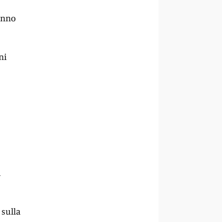
anno
ni
a
 sulla