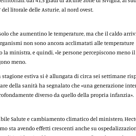
rritoriali: dai 41,5 gradi di alcune zone di Siviglia, al su
 del litorale delle Asturie, al nord ovest.
solo che aumentino le temperature, ma che il caldo arriv
organismi non sono ancora acclimatati alle temperature
to la ministra, e quindi, «le persone percepiscono meno il
ggono meno.
 stagione estiva si è allungata di circa sei settimane ris
tolare della sanità ha segnalato che «una generazione inte
ofondamente diverso da quello della propria infanzia».
bile Salute e cambiamento climatico del ministero, Hect
remo sta avendo effetti crescenti anche su ospedalizzazion