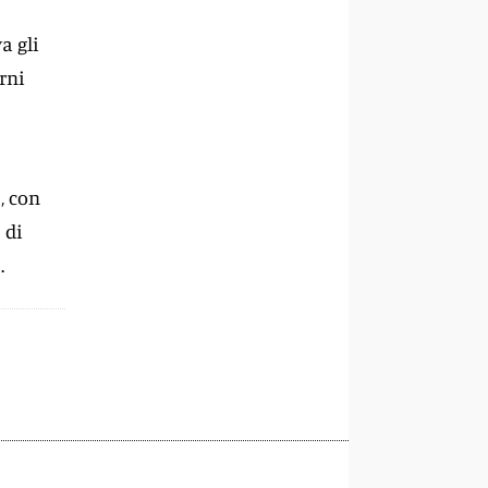
a gli
rni
, con
 di
.