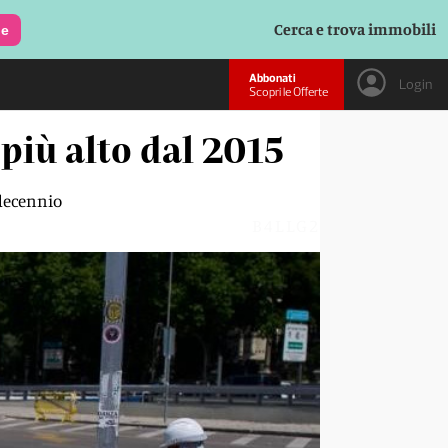
Cerca e trova immobili
le
Abbonati
Login
Scopri le Offerte
 più alto dal 2015
 decennio
B4LLG2