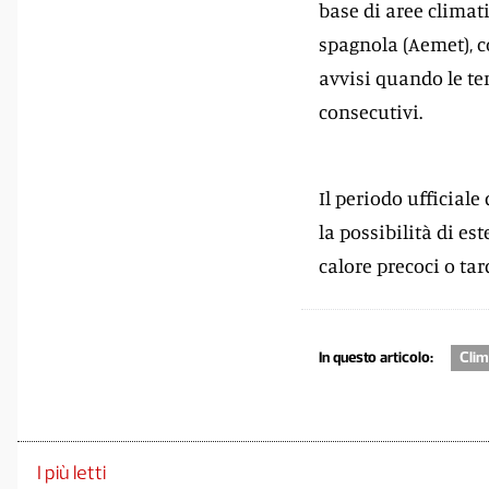
base di aree clima
spagnola (Aemet), c
avvisi quando le te
consecutivi.
Il periodo ufficiale
la possibilità di e
calore precoci o tar
In questo articolo:
Cli
I più letti