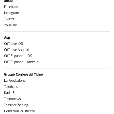
Social
Facebook
Instagram
Twitter
YouTube
App
CdT Live iOS
CdT Live Android
CdT E-paper – iOS
CdT E-paper – Android
Gruppo Corriere del Ticino
La Fondazione
Teleticino
Radio3i
Ticinonews
Tessiner Zeitung
Condizioni di Utilizzo